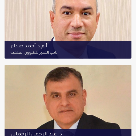
أ.م.د.أحمد صدام
نائب المدير للشؤون العلمية
د. عبد الرحمن الرحماني